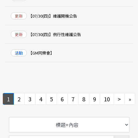
更新
【07/30(四)】維護開機公告
更新
【07/30(四)】例行性維護公告
活動
【GM同樂會】
Next
Ne
1
2
3
4
5
6
7
8
9
10
>
»