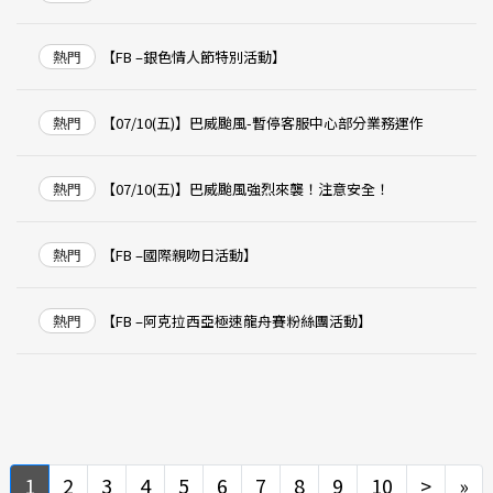
熱門
【FB –銀色情人節特別活動】
熱門
【07/10(五)】巴威颱風-暫停客服中心部分業務運作
熱門
【07/10(五)】巴威颱風強烈來襲！注意安全！
熱門
【FB –國際親吻日活動】
熱門
【FB –阿克拉西亞極速龍舟賽粉絲團活動】
Next
Ne
1
2
3
4
5
6
7
8
9
10
>
»