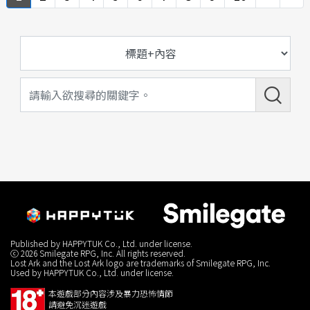
Published by HAPPYTUK Co., Ltd. under license.
ⓒ 2026 Smilegate RPG, Inc. All rights reserved.
Lost Ark and the Lost Ark logo are trademarks of Smilegate RPG, Inc.
Used by HAPPYTUK Co., Ltd. under license.
本遊戲部分內容涉及暴力恐怖情節
請避免沉迷遊戲