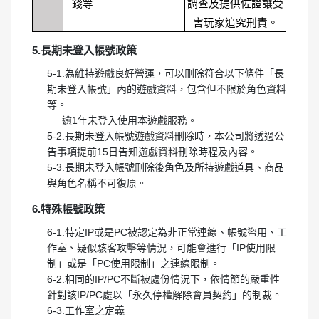
錢等
調查及提供佐證讓受
害玩家追究刑責。
5.長期未登入帳號政策
5-1.為維持遊戲良好營運，可以刪除符合以下條件「長
期未登入帳號」內的遊戲資料，包含但不限於角色資料
等。
逾1年未登入使用本遊戲服務。
5-2.長期未登入帳號遊戲資料刪除時，本公司將透過公
告事項提前15日告知遊戲資料刪除時程及內容。
5-3.長期未登入帳號刪除後角色及所持遊戲道具、商品
與角色名稱不可復原。
6.特殊帳號政策
6-1.特定IP或是PC被認定為非正常連線、帳號盜用、工
作室、疑似駭客攻擊等情況，可能會進行「IP使用限
制」或是「PC使用限制」之連線限制。
6-2.相同的IP/PC不斷被處份情況下，依情節的嚴重性
針對該IP/PC處以「永久停權解除會員契約」的制裁。
6-3.工作室之定義