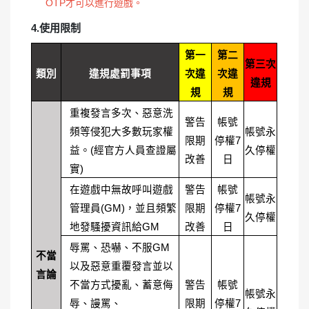
OTP才可以進行遊戲。
4.使用限制
第一
第二
第三次
類別
違規處罰事項
次違
次違
違規
規
規
重複發言多次、惡意洗
警告
帳號
頻等侵犯大多數玩家權
帳號永
限期
停權7
益。(經官方人員查證屬
久停權
改善
日
實)
在遊戲中無故呼叫遊戲
警告
帳號
帳號永
管理員(GM)，並且頻繁
限期
停權7
久停權
地發騷擾資訊給GM
改善
日
辱罵、恐嚇、不服
GM
不當
以及惡意重覆發言並以
言論
不當方式擾亂、蓄意侮
警告
帳號
帳號永
辱、謾罵、
限期
停權7