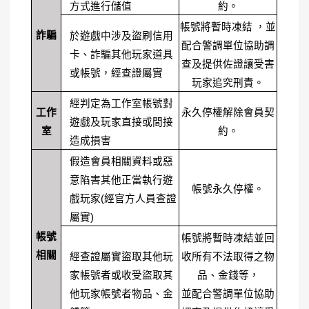
方式進行儲值
約。
帳號將暫時凍結 ，並
詐騙
於遊戲中涉及盜刷信用
配合警調單位協助調
卡、詐騙其他玩家道具
查及提供佐證讓受害
或帳號，經查證屬實
玩家追究刑責。
經判定為工作室帳號對
工作
永久停權解除會員契
遊戲及玩家直接或間接
室
約。
造成損害
假造會員相關資料或惡
意陷害其他正當執行遊
帳號永久停權。
戲玩家(經官方人員查證
屬實)
帳號
帳號將暫時凍結並回
相關
經查證屬實盜取其他玩
收所有不法取得之物
家帳號者或收受盜取其
品、金錢等，
他玩家帳號者物品、金
並配合警調單位協助