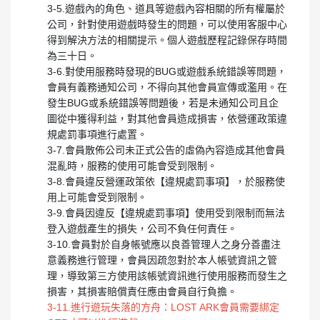
3-5.遊戲內的角色、道具等遊戲內容相關的所有權屬於
公司，針對使用遊戲時發生的問題，可以使用客服中心
得到解決方法的相關提示。個人遊戲歷程記錄保存時間
為三十日。
3-6.對使用服務時發現的BUG或遊戲系統錯誤等問題，
會員有義務通知公司，不得向其他會員宣傳或濫用。在
發生BUG或系統錯誤等問題後，若是未通知公司且企
圖從中獲得利益，對其他會員造成損害，依營運政策違
規處罰事項進行處置。
3-7.會員散佈公司未正式公告的虛偽內容造成其他會員
混亂時，服務的使用可能會受到限制。
3-8.會員違反營運政策依【違規處罰事項】，於服務使
用上可能會受到限制。
3-9.會員因違反【違規處罰事項】使用受到限制而無法
登入遊戲產生的損失，公司不負任何責任。
3-10.會員對於自身帳號應以良善管理人之身分善盡注
意義務進行管理，會員因疏忽對於本人帳號資訊之管
理，導致第三方使用該帳號資訊進行使用服務而發生之
損害，其損害賠償責任應由會員自行負擔。
3-11.進行遊玩失落的方舟：LOST ARK會員需要綁定