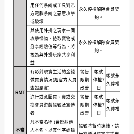
用任何系統或工具對乙
永久停權解除會員契
方電腦系統之惡意攻擊
約。
或破壞
與使用外掛之玩家一同
攻擊怪物、撿取寶物或
永久停權解除會員契
分享經驗值等行為，將
約。
視為與外掛玩家共享利
益
有影射現實生活的金錢
警告
帳號
帳號永
做買賣情況(經官方人員
限期
停權7
久停權
查證屬實)
改善
日
RMT
進行或意圖買、賣或交
警告
帳號
帳號永
換會員遊戲帳號及宣傳
限期
停權7
久停權
者
改善
日
凡不當名稱 (含影射他
帳號將暫時凍結，請
不當
人本名、以其他字碼輸