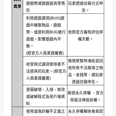
遊戲幣或遊戲道具等情
玩家透過信箱方式申
異常
形
告。
利用遊戲漏洞
(BUG)
遊
戲中複製物品、遊戲
幣、或是利用
BUG
進行
依照官方審核評估停
遊戲，影響遊戲內平
權天數。
衡。
(
經官方人員查證屬實
)
帳號將暫時凍結並回
收受程式漏洞使用者不
收所有不法取得之物
法道具的玩家。(經官方
品、金錢等，請玩家
人員查證屬實)
透過信箱申告。
意圖破壞、入侵、修改
帳號永久停權 、官方
或破解程式及用戶端資
保留法律追訴權。
料
使用虛偽詐騙不正當之
永久停權解除會員契