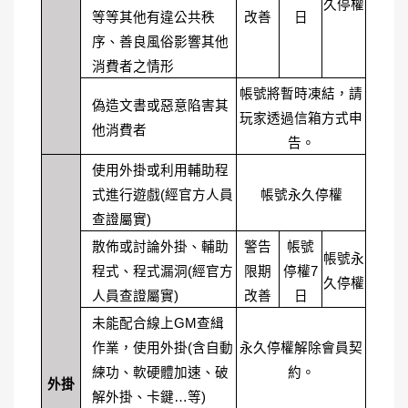
久停權
等等其他有違公共秩
改善
日
序、善良風俗影響其他
消費者之情形
帳號將暫時凍結，請
偽造文書或惡意陷害其
玩家透過信箱方式申
他消費者
告。
使用外掛或利用輔助程
式進行遊戲(經官方人員
帳號永久停權
查證屬實)
散佈或討論外掛、輔助
警告
帳號
帳號永
程式、程式漏洞(經官方
限期
停權7
久停權
人員查證屬實)
改善
日
未能配合線上GM查緝
作業，使用外掛(含自動
永久停權解除會員契
練功、軟硬體加速、破
約。
外掛
解外掛、卡鍵…等)