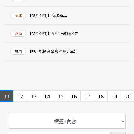
商城
【05/14(四)】商城新品
更新
【05/14(四)】例行性維護公告
熱門
【FB –記憶音樂盒推薦分享】
ous
revious
11
12
13
14
15
16
17
18
19
20