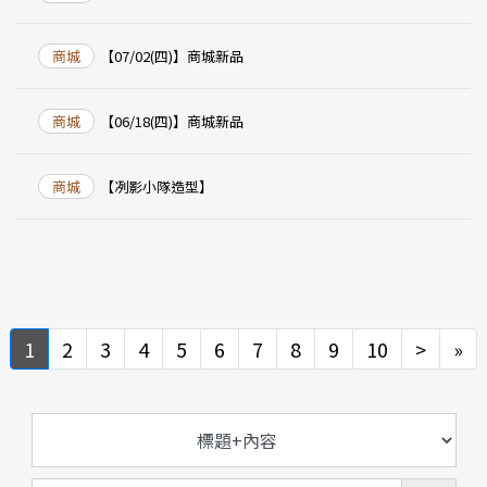
商城
【07/02(四)】商城新品
商城
【06/18(四)】商城新品
商城
【冽影小隊造型】
Next
Ne
1
2
3
4
5
6
7
8
9
10
>
»