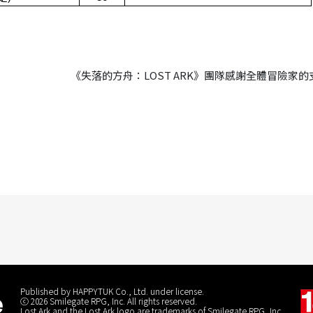
《失落的方舟：LOST ARK》團隊感謝全體冒險家
Published by HAPPYTUK Co., Ltd. under license.
ⓒ 2026 Smilegate RPG, Inc. All rights reserved.
Lost Ark and the Lost Ark logo are trademarks of Smilegate RPG, Inc.