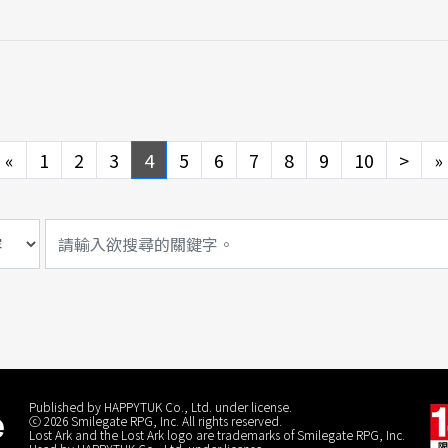
Previous
Next
«
1
2
3
4
5
6
7
8
9
10
>
»
Published by HAPPYTUK Co., Ltd. under license.
ⓒ 2026 Smilegate RPG, Inc. All rights reserved.
Lost Ark and the Lost Ark logo are trademarks of Smilegate RPG, Inc.