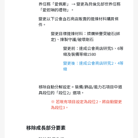
界任務「愛佩斯」 → 變更為貝倫北部世界任務
「愛妲琳的禮物」。
變更以下公會血石商店販賣的提煉材料購買條
件。
變更目標提煉材料：燦爛榮譽突破石(綁
定)、煉製守護/破壞剛石
變更前：達成公會商店研究5、6等
級及裝備等級1580
變更後：達成公會商店研究2、4等
級
移除自動分解設定 > 裝備/飾品/能力石項目中道
具段位的「段位2」選項。
※ 若現有項目設定為段位2，將自動變更
為段位3。
移除成長部分要素