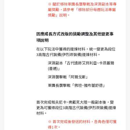
※ 關於移除軍團長襲擊戰及深淵副本等專
屬獎勵，請參考「移除部分每週玩法專屬
獎勵」說明。
因應成長方式改版的獎勵調整及其他變更事
項說明
在以下玩法中獲得的提煉材料，統一變更為段位
3高階古代裝備(伊烈崁裝備)提煉材料。
深淵副本「古代遺跡艾貝利亞~卡昂蓋爾
(普通)」
深淵襲擊戰「阿爾戈斯」
軍團長襲擊戰「佛坦~雅布蕾舒德」
首次完成帕夫尼卡~弗戴克大陸一般副本後，變
更為可獲得段位3高階古代裝備(伊烈崁裝備)提煉
材料。
※ 首次完成後發送的材料，各角色僅可獲
得1次。