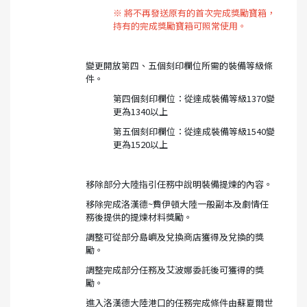
※ 將不再發送原有的首次完成獎勵寶箱，
持有的完成獎勵寶箱可照常使用。
變更開放第四、五個刻印欄位所需的裝備等級條
件。
第四個刻印欄位：從達成裝備等級1370變
更為1340以上
第五個刻印欄位：從達成裝備等級1540變
更為1520以上
移除部分大陸指引任務中說明裝備提煉的內容。
移除完成洛漢德~費伊頓大陸一般副本及劇情任
務後提供的提煉材料獎勵。
調整可從部分島嶼及兌換商店獲得及兌換的獎
勵。
調整完成部分任務及艾波娜委託後可獲得的獎
勵。
進入洛漢德大陸港口的任務完成條件由蘇夏爾世