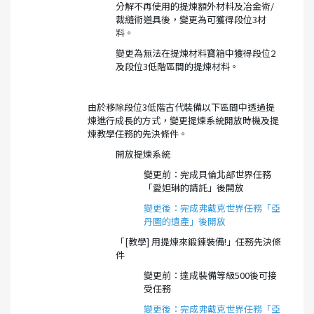
分解不再使用的提煉額外材料及冶金術/
裁縫術道具後，變更為可獲得段位3材
料。
變更為無法在提煉材料寶箱中獲得段位2
及段位3低階區間的提煉材料。
由於移除段位3低階古代裝備以下區間中透過提
煉進行成長的方式，變更提煉系統開放時機及提
煉教學任務的先決條件。
開放提煉系統
變更前：完成貝倫北部世界任務
「愛妲琳的請託」後開放
變更後：完成弗戴克世界任務「亞
丹圖的遺產」後開放
「[教學] 用提煉來鍛鍊裝備!」任務先決條
件
變更前：達成裝備等級500後可接
受任務
變更後：完成弗戴克世界任務「亞