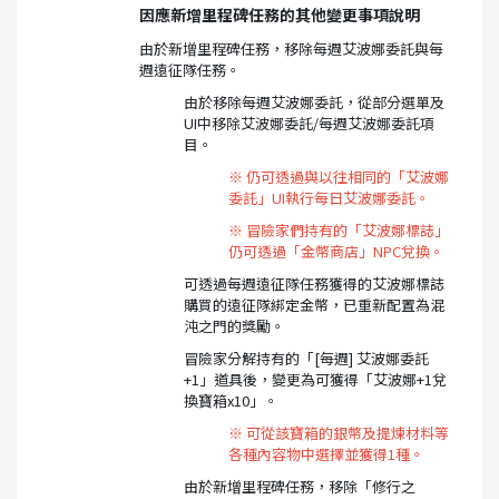
因應新增里程碑任務的其他變更事項說明
由於新增里程碑任務，移除每週艾波娜委託與每
週遠征隊任務。
由於移除每週艾波娜委託，從部分選單及
UI中移除艾波娜委託/每週艾波娜委託項
目。
※ 仍可透過與以往相同的「艾波娜
委託」UI執行每日艾波娜委託。
※ 冒險家們持有的「艾波娜標誌」
仍可透過「金幣商店」NPC兌換。
可透過每週遠征隊任務獲得的艾波娜標誌
購買的遠征隊綁定金幣，已重新配置為混
沌之門的獎勵。
冒險家分解持有的「[每週] 艾波娜委託
+1」道具後，變更為可獲得「艾波娜+1兌
換寶箱x10」。
※ 可從該寶箱的銀幣及提煉材料等
各種內容物中選擇並獲得1種。
由於新增里程碑任務，移除「修行之