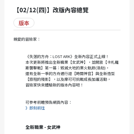
【02/12(四)】改版內容總覽
版本
親愛的冒險家：
《失落的方舟：LOST ARK》全新內容正式上線！
本次更新將推出全新職業【女武神】，並開放【卡札羅
斯襲擊戰】第一幕：毀滅大地的業火軌跡(浩劫)，
還有全新一季的方舟通行證【時間神官】與全新造型
【旅程的殘影】，以及摩可可挑戰成長加護活動，
冒險家快來體驗新的版本內容吧！
可參考前瞻預告網頁內容：
》即刻前往
全新職業 - 女武神