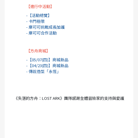
【進行中活動】
-【活動總覽】
- 卡門極限
- 摩可可挑戰成長加護
- 摩可可合作活動
【方舟商城】
-【05/07(四)】商城新品
-【04/23(四)】商城新品
- 傳說造型「永恆」
《失落的方舟：LOST ARK》團隊感謝全體冒險家的支持與愛護